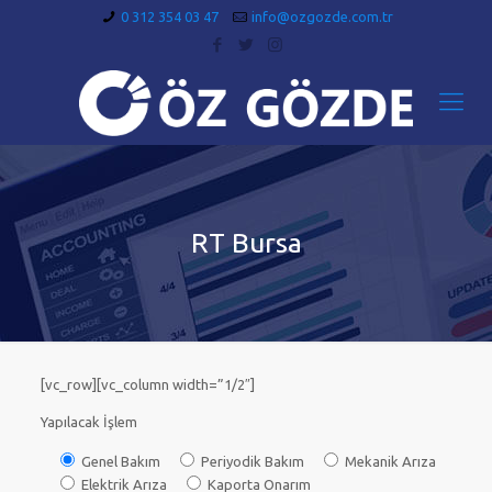
0 312 354 03 47
info@ozgozde.com.tr
RT Bursa
[vc_row][vc_column width=”1/2″]
Yapılacak İşlem
Genel Bakım
Periyodik Bakım
Mekanik Arıza
Elektrik Arıza
Kaporta Onarım