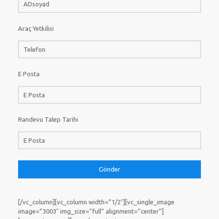
Araç Yetkilisi
E Posta
Randevu Talep Tarihi
[/vc_column][vc_column width=”1/2″][vc_single_image
image=”3003″ img_size=”full” alignment=”center”]