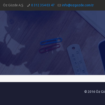
Öz Gözde A.Ş.
0 312 354 03 47
info@ozgozde.com.tr
© 2016 Öz Göz